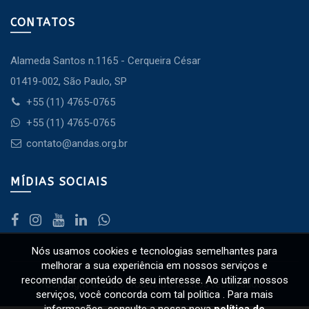
CONTATOS
Alameda Santos n.1165 - Cerqueira César
01419-002, São Paulo, SP
+55 (11) 4765-0765
+55 (11) 4765-0765
contato@andas.org.br
MÍDIAS SOCIAIS
Nós usamos cookies e tecnologias semelhantes para
melhorar a sua experiência em nossos serviços e
recomendar conteúdo de seu interesse. Ao utilizar nossos
Copyright © 2026. Todos os direitos reservados.
serviços, você concorda com tal politica . Para mais