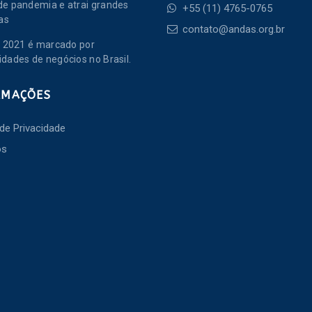
de pandemia e atrai grandes
+55 (11) 4765-0765
as
contato@andas.org.br
de 2021 é marcado por
idades de negócios no Brasil.
RMAÇÕES
 de Privacidade
os