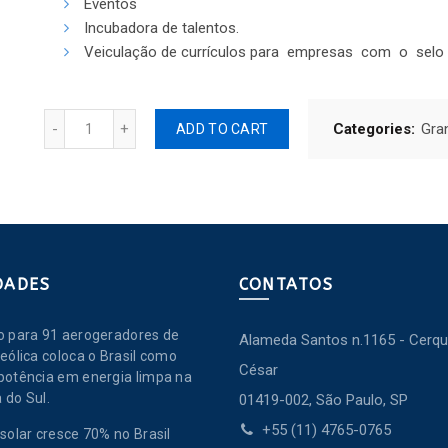
Eventos
Incubadora de talentos.
Veiculação de currículos para empresas com o selo
Quantity
Categories:
Gra
ADD TO CART
DADES
CONTATOS
o para 91 aerogeradores de
Alameda Santos n.1165 - Cerqu
eólica coloca o Brasil como
César
potência em energia limpa na
 do Sul.
01419-002, São Paulo, SP
+55 (11) 4765-0765
solar cresce 70% no Brasil