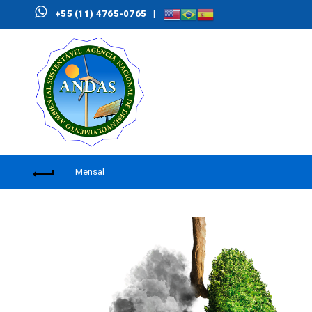
+55 (11) 4765-0765
|
Mensal