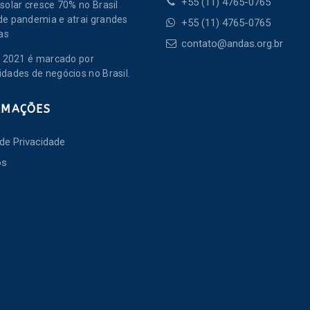
+55 (11) 4765-0765
solar cresce 70% no Brasil
de pandemia e atrai grandes
+55 (11) 4765-0765
as
contato@andas.org.br
de 2021 é marcado por
idades de negócios no Brasil.
RMAÇÕES
 de Privacidade
os