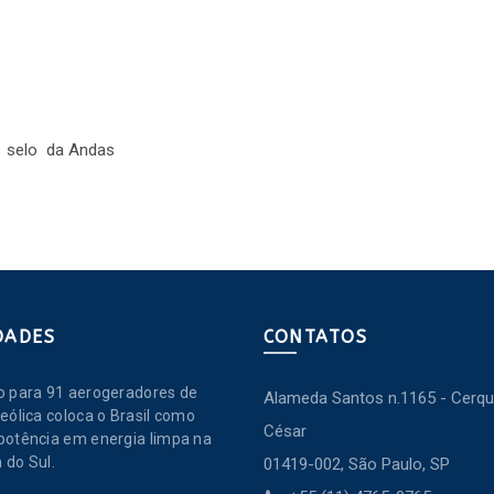
o selo da Andas
DADES
CONTATOS
o para 91 aerogeradores de
Alameda Santos n.1165 - Cerqu
eólica coloca o Brasil como
César
potência em energia limpa na
 do Sul.
01419-002, São Paulo, SP