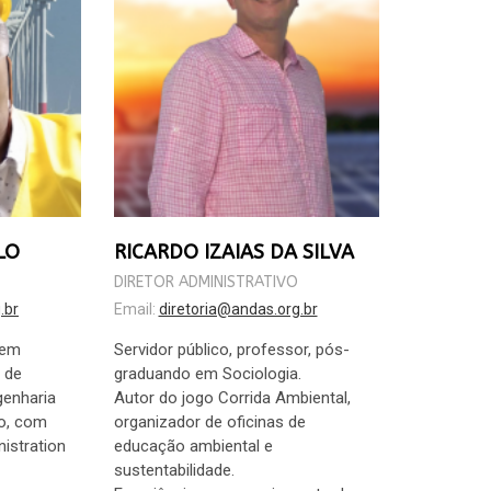
LO
RICARDO IZAIAS DA SILVA
DIRETOR ADMINISTRATIVO
.br
Email:
diretoria@andas.org.br
 em
Servidor público, professor, pós-
 de
graduando em Sociologia.
genharia
Autor do jogo Corrida Ambiental,
ão, com
organizador de oficinas de
istration
educação ambiental e
sustentabilidade.