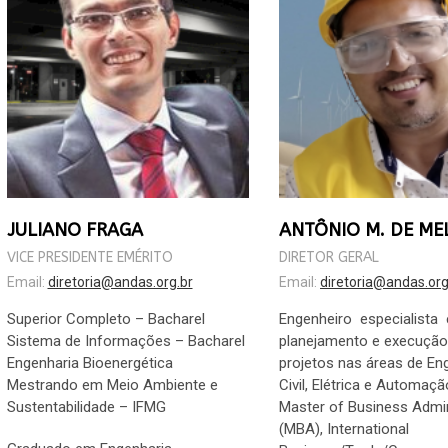
JULIANO FRAGA
ANTÔNIO M. DE ME
VICE PRESIDENTE EMÉRITO
DIRETOR GERAL
Email:
diretoria@andas.org.br
Email:
diretoria@andas.org
Superior Completo – Bacharel
Engenheiro especialista
Sistema de Informações – Bacharel
planejamento e execução
Engenharia Bioenergética
projetos nas áreas de En
Mestrando em Meio Ambiente e
Civil, Elétrica e Automaç
Sustentabilidade – IFMG
Master of Business Admin
(MBA), International