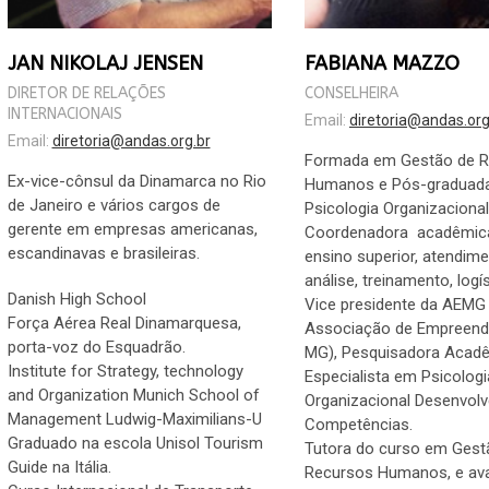
JAN NIKOLAJ JENSEN
FABIANA MAZZO
DIRETOR DE RELAÇÕES
CONSELHEIRA
INTERNACIONAIS
Email:
diretoria@andas.org
Email:
diretoria@andas.org.br
Formada em Gestão de 
Ex-vice-cônsul da Dinamarca no Rio
Humanos e Pós-graduad
de Janeiro e vários cargos de
Psicologia Organizacional
gerente em empresas americanas,
Coordenadora acadêmic
escandinavas e brasileiras.
ensino superior, atendime
análise, treinamento, logís
Danish High School
Vice presidente da AEMG 
Força Aérea Real Dinamarquesa,
Associação de Empreend
porta-voz do Esquadrão.
MG), Pesquisadora Acadê
Institute for Strategy, technology
Especialista em Psicologi
and Organization Munich School of
Organizacional Desenvol
Management Ludwig-Maximilians-U
Competências.
Graduado na escola Unisol Tourism
Tutora do curso em Gest
Guide na Itália.
Recursos Humanos, e ava