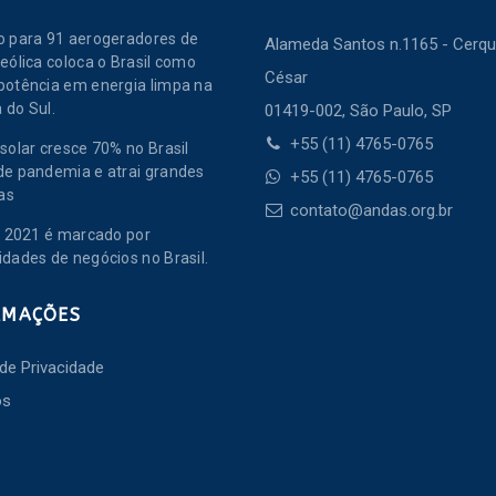
o para 91 aerogeradores de
Alameda Santos n.1165 - Cerqu
eólica coloca o Brasil como
César
potência em energia limpa na
 do Sul.
01419-002, São Paulo, SP
+55 (11) 4765-0765
solar cresce 70% no Brasil
de pandemia e atrai grandes
+55 (11) 4765-0765
as
contato@andas.org.br
de 2021 é marcado por
idades de negócios no Brasil.
RMAÇÕES
 de Privacidade
os