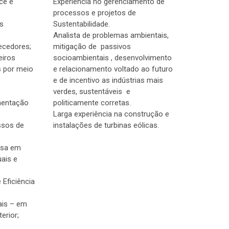
ce e
Experiência no gerenciamento de
processos e projetos de
s
Sustentabilidade.
Analista de problemas ambientais,
ecedores;
mitigação de passivos
eiros
socioambientais , desenvolvimento
s por meio
e relacionamento voltado ao futuro
e de incentivo as indústrias mais
verdes, sustentáveis e
mentação
politicamente corretas.
Larga experiência na construção e
ssos de
instalações de turbinas eólicas.
esa em
uais e
 Eficiência
ais – em
terior;