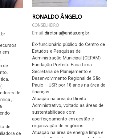
RONALDO ÂNGELO
CONSELHEIRO
Email:
diretoria@andas.org.br
.br
Ex-funcionário público do Centro de
Recursos
Estudos e Pesquisas de
a em
Administração Municipal (CEPAM).
.
Fundação Prefeito Faria Lima.
a de
Secretaria de Planejamento e
nto,
Desenvolvimento Regional de São
tica.
Paulo – USP, por 18 anos na área de
(
finanças.
edores de
Atuação na área do Direito
mica ,
Administrativo, voltado as áreas de
a
sustentabilidade com
vendo
aperfeiçoamento em gestão e
organização de negócios.
ão de
Atuação na área de energia limpa e
liadora de