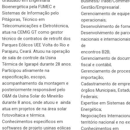
Graduado em Engenharia
Business/Trade/Commer
Bioenergética pela FUMEC e
Gestão/Empresarial .
Sistemas de Informação pelo
Gerenciamento de equipe
Pitágoras, Técnico em
operacionais;
Telecomunicações e Eletrotécnica,
Desenvolvimento de forn
atua na CEMIG GT como gestor
Desenvolvimento de parc
técnico de contratos de retrofit dos
nacionais e internacionai
Parques Eólicos UEE Volta do Rio e
de
Parajuru, Ceará. Atuou na operação
encontros B2B;
de sala de controle da Usina
Gerenciamento de docu
Térmica de Igarapé durante 28 anos.
fiscal e contábil;
Participou ativamente na
Gerenciamento de proce
especificação, escopo,
importação;
acompanhamento da montagem e
Cadastramento de empr
posteriormente responsável pelo
órgãos Municipais, Estad
O&M da Usina Solar do Mineirão
Federais;
durante 8 anos, onde atuou e ainda
Expertise em Sistemas de
atua em projetos de na área solar
Energética;
fotovoltaica e térmica.
Negociações Internacion
Conhecimentos específicos em
território nacional e no ex
softwares de projeto usinas eólicas
Conhecimentos em