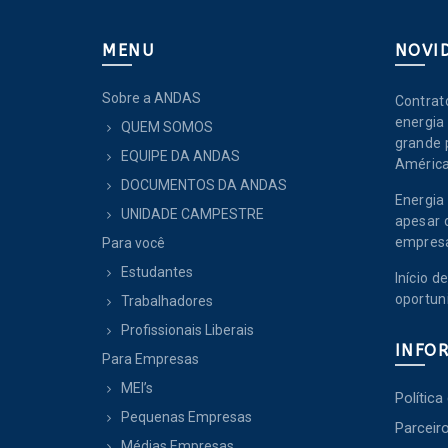
MENU
NOVI
Sobre a ANDAS
Contrat
energia 
QUEM SOMOS
grande 
EQUIPE DA ANDAS
América
DOCUMENTOS DA ANDAS
Energia 
UNIDADE CAMPESTRE
apesar 
empres
Para você
Estudantes
Início 
oportun
Trabalhadores
Profissionais Liberais
INFO
Para Empresas
MEI’s
Política
Pequenas Empresas
Parceir
Médias Empresas