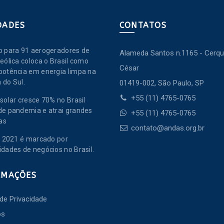
DADES
CONTATOS
o para 91 aerogeradores de
Alameda Santos n.1165 - Cerqu
eólica coloca o Brasil como
César
potência em energia limpa na
 do Sul.
01419-002, São Paulo, SP
+55 (11) 4765-0765
solar cresce 70% no Brasil
de pandemia e atrai grandes
+55 (11) 4765-0765
as
contato@andas.org.br
de 2021 é marcado por
idades de negócios no Brasil.
RMAÇÕES
 de Privacidade
os